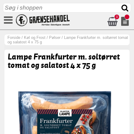
0
Forside
/
Køl og Frost
/
Pølser
/
Lampe Frankfurter m. soltørret tomat
og salatost 4 x 75 g
Lampe Frankfurter m. soltørret
tomat og salatost 4 x 75 g