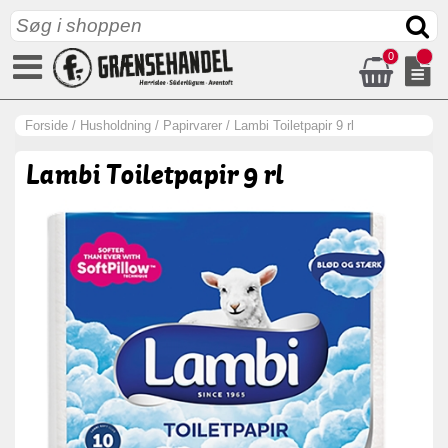
0
Forside
/
Husholdning
/
Papirvarer
/
Lambi Toiletpapir 9 rl
Lambi Toiletpapir 9 rl