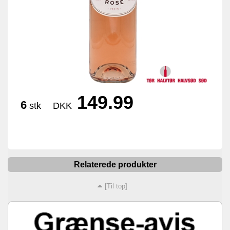
149.99
6
stk
DKK
Relaterede produkter
[Til top]