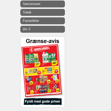
Sæsonvarer
Tobak
Festartikler
Div 2