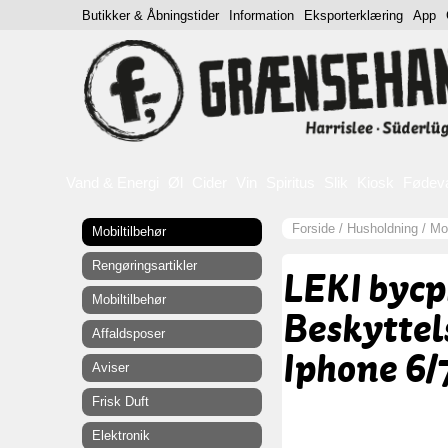
Butikker & Åbningstider
Information
Eksporterklæring
App
Vand & Energi
Øl
Cider
Vin
Spiritus
Slik
Kiosk
Fødev
Forside
/
Husholdning
/
Mob
Mobiltilbehør
Rengøringsartikler
LEKI bycp
Mobiltilbehør
Beskyttel
Affaldsposer
Iphone 6/
Aviser
Frisk Duft
Elektronik