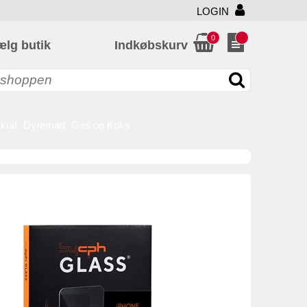
LOGIN
0
ælg butik
Indkøbskurv
skud
Dyremad
Gas og Koks