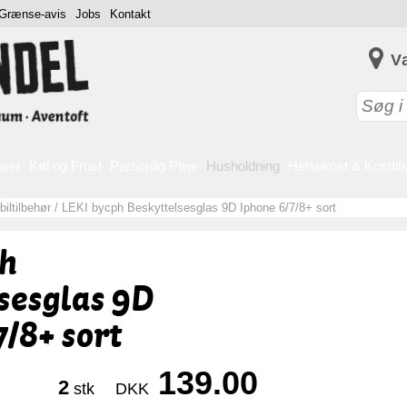
Grænse-avis
Jobs
Kontakt
V
arer
Køl og Frost
Personlig Pleje
Husholdning
Helsekost & Kosttil
iltilbehør
/
LEKI bycph Beskyttelsesglas 9D Iphone 6/7/8+ sort
h
sesglas 9D
7/8+ sort
139.00
2
stk
DKK