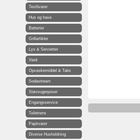
Textilvarer
Hus og have
Batterier
Grillartikler
Lys & Servietter
Vask
Opvaskemiddel & Tabs
Sodastream
Støvsugerposer
Engangsservice
Toiletrens
Papirvarer
Diverse Husholdning