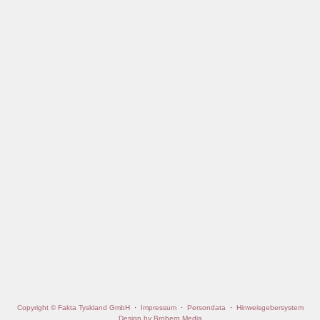
Copyright © Fakta Tyskland GmbH
·
Impressum
·
Persondata
·
Hinweisgebersystem
Design by Broberg Media