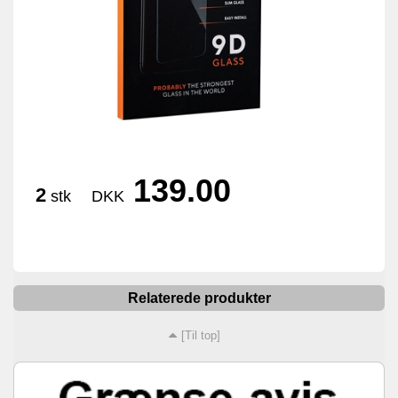
139.00
2
stk
DKK
Relaterede produkter
[Til top]