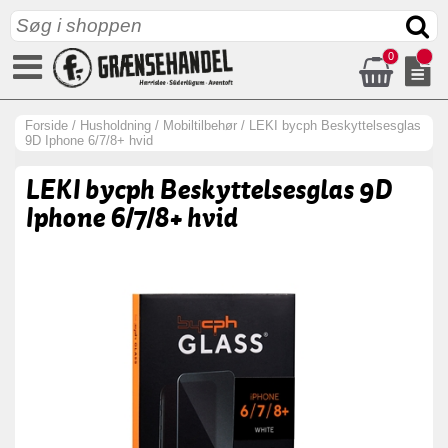
0
Forside
/
Husholdning
/
Mobiltilbehør
/
LEKI bycph Beskyttelsesglas
9D Iphone 6/7/8+ hvid
LEKI bycph Beskyttelsesglas 9D
Iphone 6/7/8+ hvid