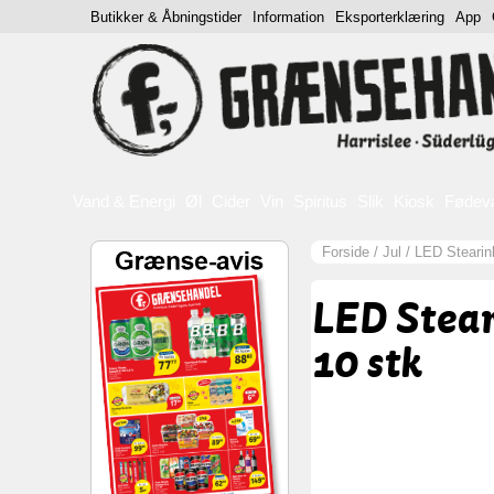
Butikker & Åbningstider
Information
Eksporterklæring
App
Vand & Energi
Øl
Cider
Vin
Spiritus
Slik
Kiosk
Fødev
Forside
/
Jul
/
LED Stearinl
LED Stear
10 stk