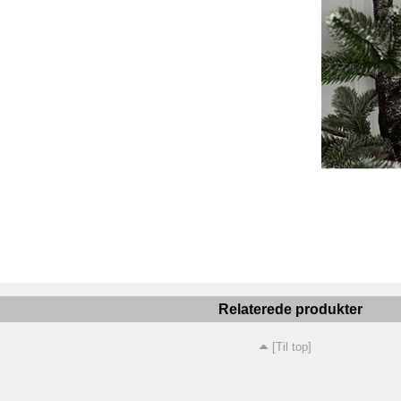
Relaterede produkter
[Til top]