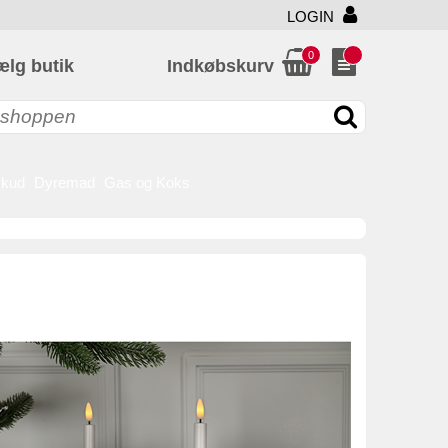
LOGIN
0
ælg butik
Indkøbskurv
skud
Dyremad
Gas og Koks