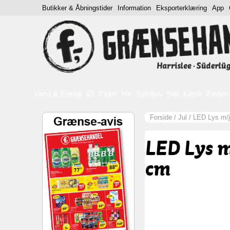
Butikker & Åbningstider
Information
Eksporterklæring
App
Vand & Energi
Øl
Cider
Vin
Spiritus
Slik
Kiosk
Fødev
Forside
/
Jul
/
LED Lys m/j
LED Lys m
cm