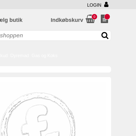
LOGIN
0
ælg butik
Indkøbskurv
skud
Dyremad
Gas og Koks