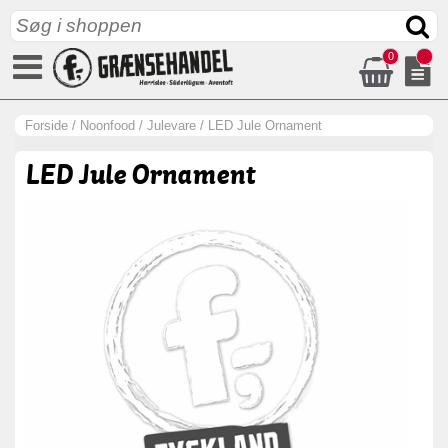
0
Forside
/
Noonfood
/
Julevare
/
LED Jule Ornament
LED Jule Ornament