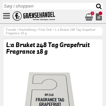
0
Forside
/
Husholdning
/
Frisk Duft
/
L:a Bruket 248 Tag Grapefruit
Fragrance 18 g
L:a Bruket 248 Tag Grapefruit
Fragrance 18 g