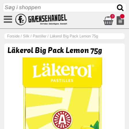
0
Forside
/
Slik
/
Pastiller
/
Läkerol Big Pack Lemon 75g
Läkerol Big Pack Lemon 75g