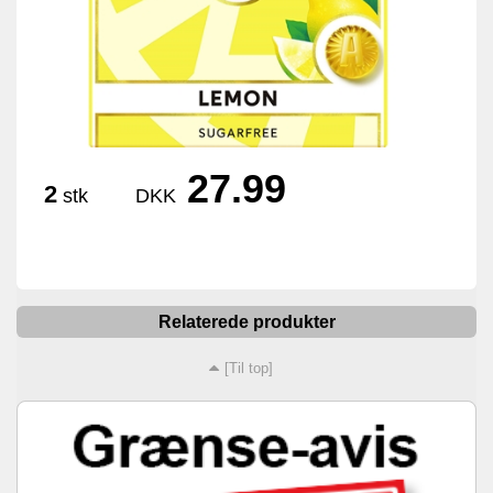
27.99
2
stk
DKK
Relaterede produkter
[Til top]