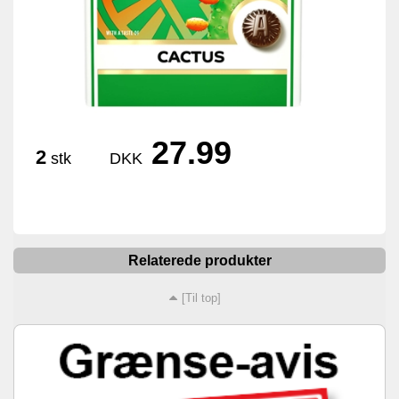
27.99
2
stk
DKK
Relaterede produkter
[Til top]