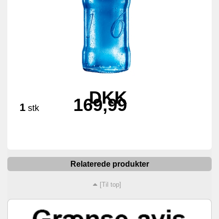
DKK
169,99
1
stk
Relaterede produkter
[Til top]