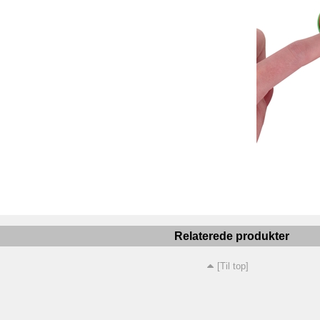
Relaterede produkter
[Til top]