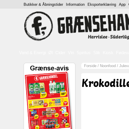
Butikker & Åbningstider
Information
Eksporterklæring
App
Vand & Energi
Øl
Cider
Vin
Spiritus
Slik
Kiosk
Fødev
Forside
/
Noonfood
/
Julev
Krokodille