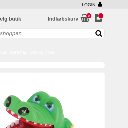
LOGIN
0
ælg butik
Indkøbskurv
skud
Dyremad
Gas og Koks