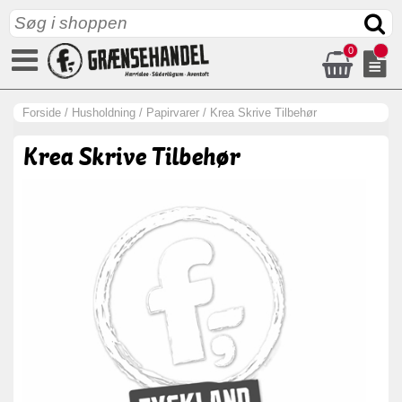
0
Forside
/
Husholdning
/
Papirvarer
/
Krea Skrive Tilbehør
Krea Skrive Tilbehør