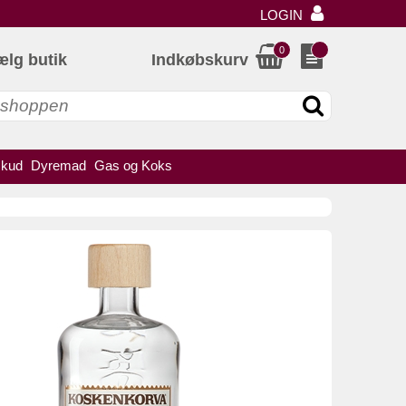
LOGIN
0
ælg butik
Indkøbskurv
skud
Dyremad
Gas og Koks