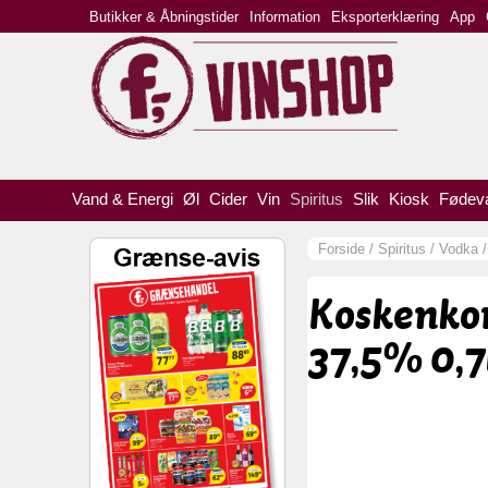
Butikker & Åbningstider
Information
Eksporterklæring
App
Vand & Energi
Øl
Cider
Vin
Spiritus
Slik
Kiosk
Fødev
Forside
/
Spiritus
/
Vodka
Koskenko
37,5% 0,7