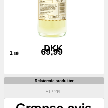
DKK
69,99
1
stk
Relaterede produkter
[Til top]