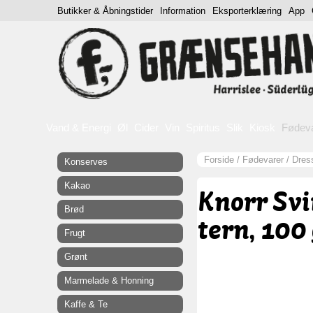
Butikker & Åbningstider
Information
Eksporterklæring
App
Vand & Energi
Øl
Cider
Vin
Spiritus
Slik
Kiosk
Fødev
Forside
/
Fødevarer
/
Dres
Konserves
Kakao
Knorr Svi
Brød
tern, 100
Frugt
Grønt
Marmelade & Honning
Kaffe & Te