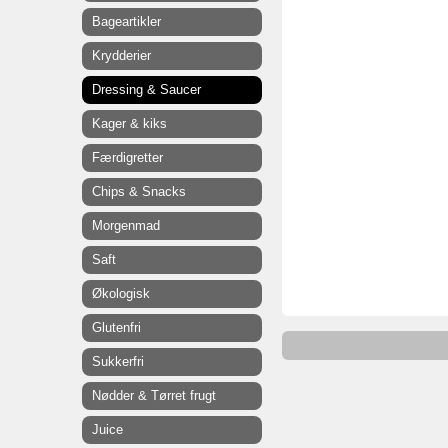
Bageartikler
Krydderier
Dressing & Saucer
Kager & kiks
Færdigretter
Chips & Snacks
Morgenmad
Saft
Økologisk
Glutenfri
Sukkerfri
Nødder & Tørret frugt
Juice