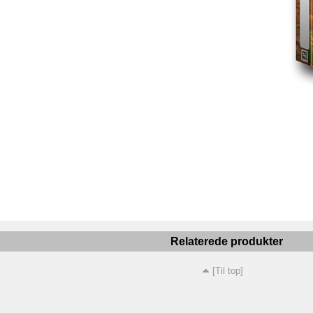
Relaterede produkter
[Til top]