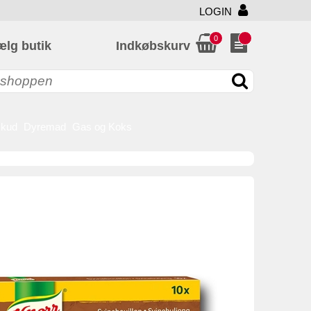
LOGIN
0
ælg butik
Indkøbskurv
skud
Dyremad
Gas og Koks