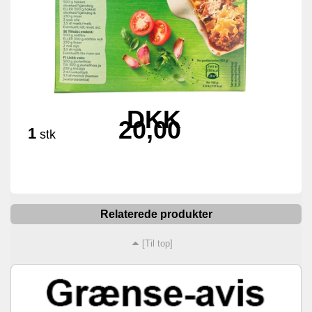
DKK
20,00
1
stk
Relaterede produkter
[Til top]