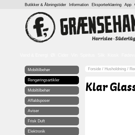
Butikker & Åbningstider
Information
Eksporterklæring
App
Vand & Energi
Øl
Cider
Vin
Spiritus
Slik
Kiosk
Fødev
Forside
/
Husholdning
/
Ren
Mobiltilbehør
Rengøringsartikler
Klar Glas
Mobiltilbehør
Affaldsposer
Aviser
Frisk Duft
Elektronik