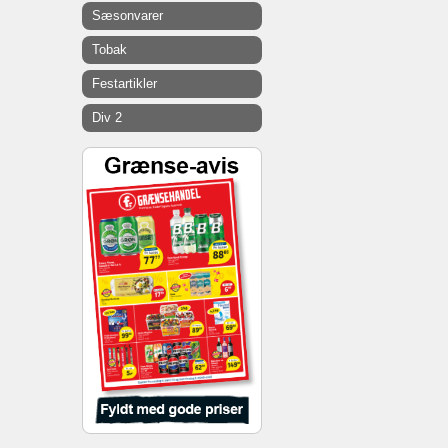
Sæsonvarer
Tobak
Festartikler
Div 2