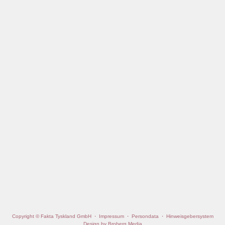
Copyright © Fakta Tyskland GmbH
·
Impressum
·
Persondata
·
Hinweisgebersystem
Design by Broberg Media