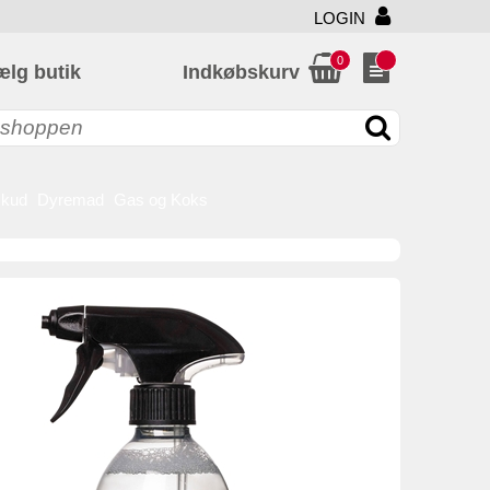
LOGIN
0
ælg butik
Indkøbskurv
skud
Dyremad
Gas og Koks