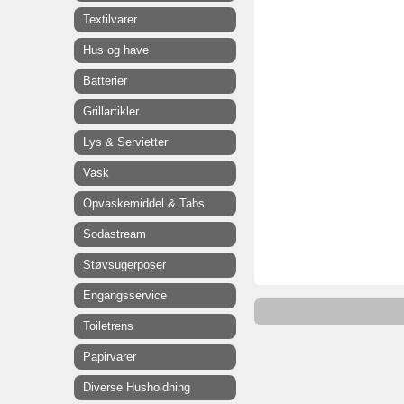
Textilvarer
Hus og have
Batterier
Grillartikler
Lys & Servietter
Vask
Opvaskemiddel & Tabs
Sodastream
Støvsugerposer
Engangsservice
Toiletrens
Papirvarer
Diverse Husholdning