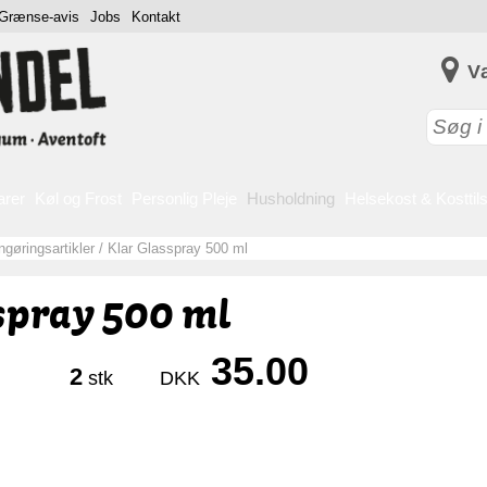
Grænse-avis
Jobs
Kontakt
V
arer
Køl og Frost
Personlig Pleje
Husholdning
Helsekost & Kosttil
gøringsartikler
/
Klar Glasspray 500 ml
spray 500 ml
35.00
2
stk
DKK