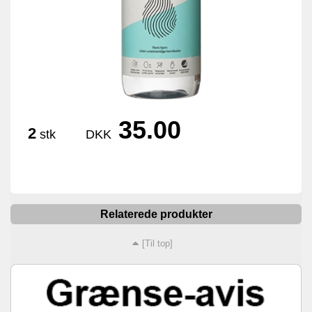
35.00
2
stk
DKK
Relaterede produkter
[Til top]