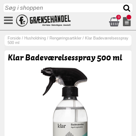
0
Forside
/
Husholdning
/
Rengøringsartikler
/
Klar Badeværelsesspray
500 ml
Klar Badeværelsesspray 500 ml