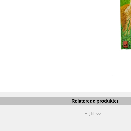
Relaterede produkter
[Til top]