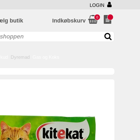
LOGIN
0
ælg butik
Indkøbskurv
skud
Dyremad
Gas og Koks