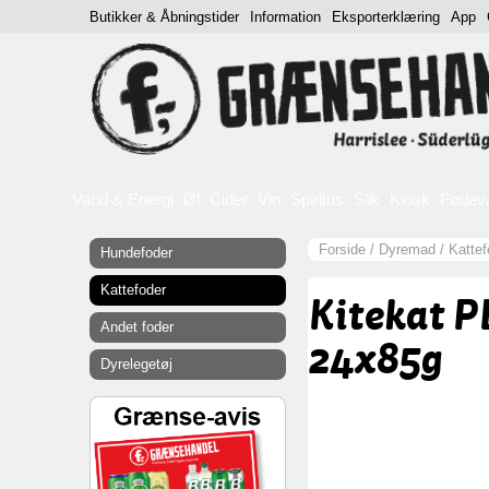
Butikker & Åbningstider
Information
Eksporterklæring
App
Vand & Energi
Øl
Cider
Vin
Spiritus
Slik
Kiosk
Fødev
Forside
/
Dyremad
/
Kattef
Hundefoder
Kattefoder
Kitekat P
Andet foder
24x85g
Dyrelegetøj