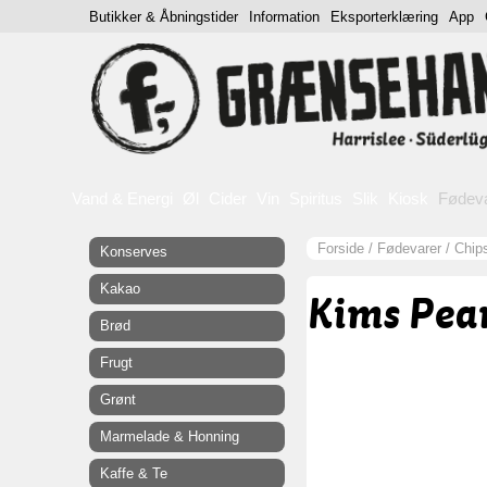
Butikker & Åbningstider
Information
Eksporterklæring
App
Vand & Energi
Øl
Cider
Vin
Spiritus
Slik
Kiosk
Fødev
Forside
/
Fødevarer
/
Chip
Konserves
Kakao
Kims Pea
Brød
Frugt
Grønt
Marmelade & Honning
Kaffe & Te