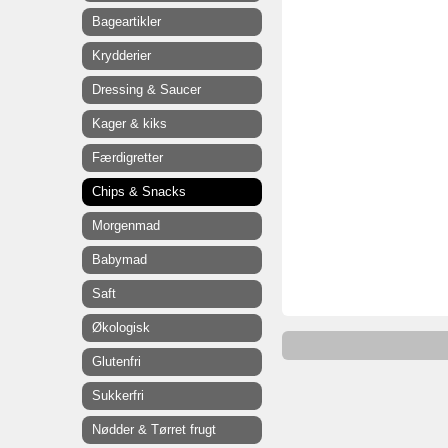
Bageartikler
Krydderier
Dressing & Saucer
Kager & kiks
Færdigretter
Chips & Snacks
Morgenmad
Babymad
Saft
Økologisk
Glutenfri
Sukkerfri
Nødder & Tørret frugt