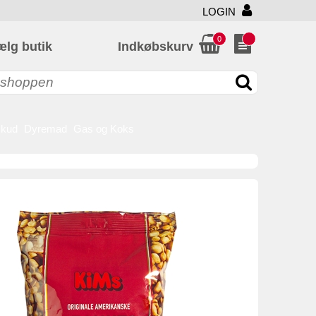
LOGIN
0
ælg butik
Indkøbskurv
skud
Dyremad
Gas og Koks