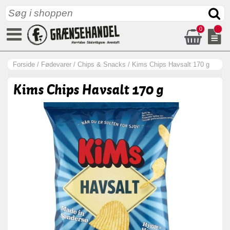
0
Forside
/
Fødevarer
/
Chips & Snacks
/
Kims Chips Havsalt 170 g
Kims Chips Havsalt 170 g