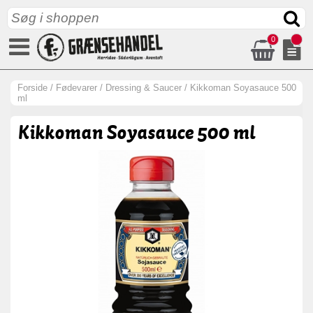
0
Forside
/
Fødevarer
/
Dressing & Saucer
/
Kikkoman Soyasauce 500
ml
Kikkoman Soyasauce 500 ml