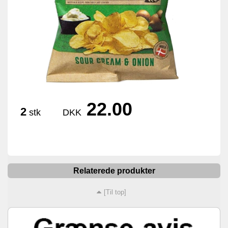
22.00
2
stk
DKK
Relaterede produkter
[Til top]