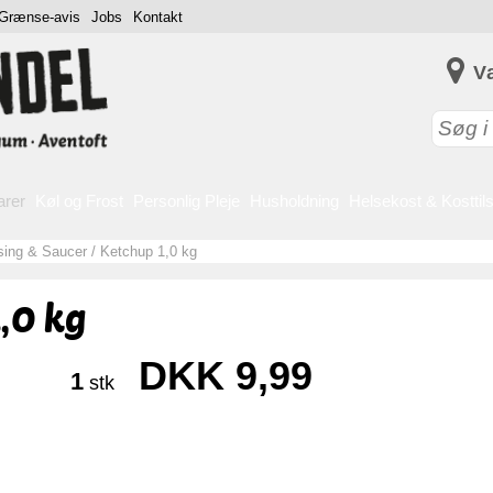
Grænse-avis
Jobs
Kontakt
V
arer
Køl og Frost
Personlig Pleje
Husholdning
Helsekost & Kosttil
sing & Saucer
/
Ketchup 1,0 kg
,0 kg
DKK 9,99
1
stk