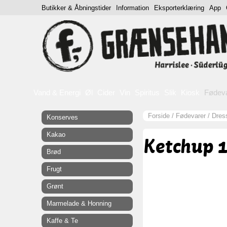
Butikker & Åbningstider
Information
Eksporterklæring
App
Vand & Energi
Øl
Cider
Vin
Spiritus
Slik
Kiosk
Fødev
Forside
/
Fødevarer
/
Dres
Konserves
Kakao
Ketchup 1
Brød
Frugt
Grønt
Marmelade & Honning
Kaffe & Te