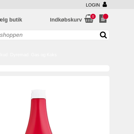
LOGIN
0
ælg butik
Indkøbskurv
skud
Dyremad
Gas og Koks