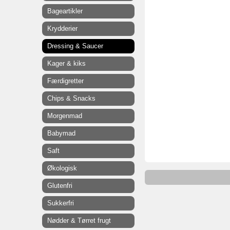
Bageartikler
Krydderier
Dressing & Saucer
Kager & kiks
Færdigretter
Chips & Snacks
Morgenmad
Babymad
Saft
Økologisk
Glutenfri
Sukkerfri
Nødder & Tørret frugt