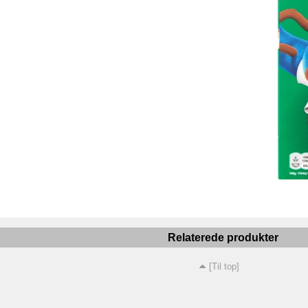
Relaterede produkter
[Til top]