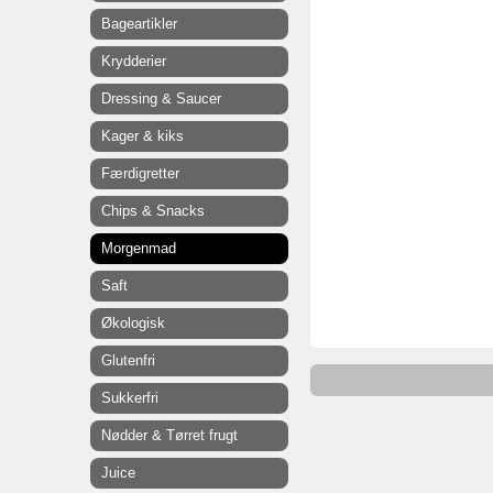
Bageartikler
Krydderier
Dressing & Saucer
Kager & kiks
Færdigretter
Chips & Snacks
Morgenmad
Saft
Økologisk
Glutenfri
Sukkerfri
Nødder & Tørret frugt
Juice