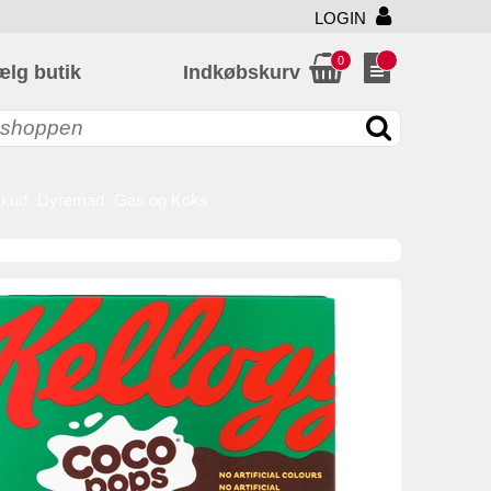
LOGIN
0
ælg butik
Indkøbskurv
skud
Dyremad
Gas og Koks