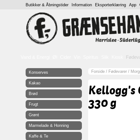
Butikker & Åbningstider
Information
Eksporterklæring
App
Vand & Energi
Øl
Cider
Vin
Spiritus
Slik
Kiosk
Fødev
Forside
/
Fødevarer
/
Mor
Konserves
Kakao
Kellogg's
Brød
330 g
Frugt
Grønt
Marmelade & Honning
Kaffe & Te