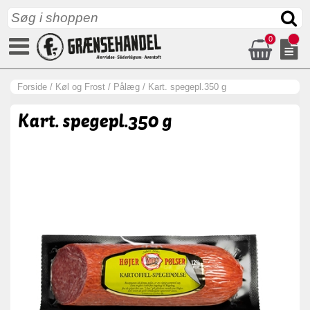
0
Forside
/
Køl og Frost
/
Pålæg
/
Kart. spegepl.350 g
Kart. spegepl.350 g