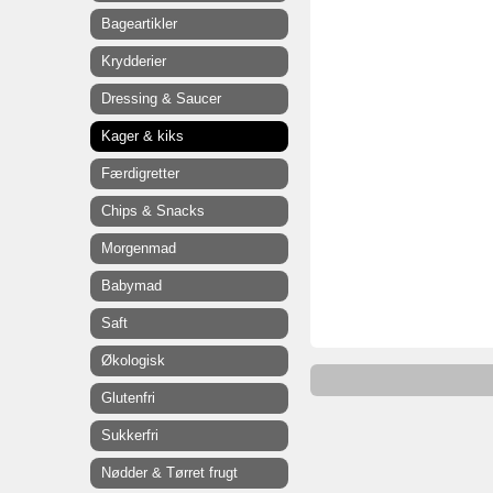
Bageartikler
Krydderier
Dressing & Saucer
Kager & kiks
Færdigretter
Chips & Snacks
Morgenmad
Babymad
Saft
Økologisk
Glutenfri
Sukkerfri
Nødder & Tørret frugt