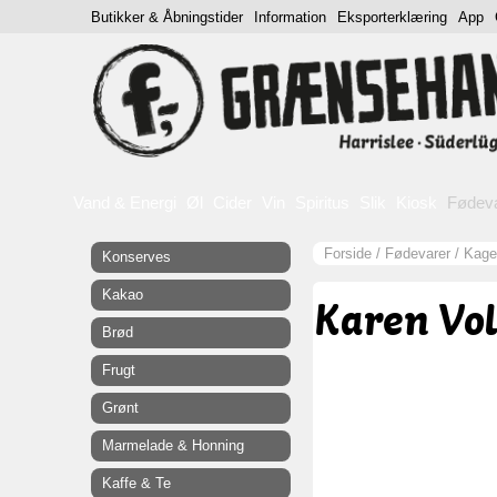
Butikker & Åbningstider
Information
Eksporterklæring
App
Vand & Energi
Øl
Cider
Vin
Spiritus
Slik
Kiosk
Fødev
Forside
/
Fødevarer
/
Kage
Konserves
Kakao
Karen Vol
Brød
Frugt
Grønt
Marmelade & Honning
Kaffe & Te