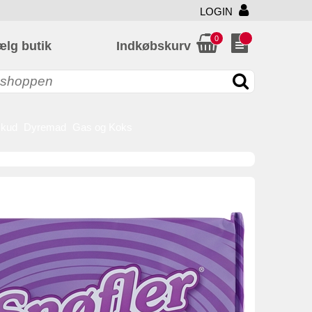
LOGIN
0
ælg butik
Indkøbskurv
skud
Dyremad
Gas og Koks