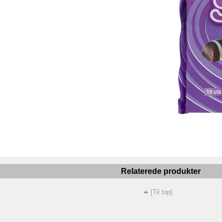
Relaterede produkter
[Til top]