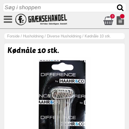
0
Forside
/
Husholdning
/
Diverse Husholdning
/
Kødnåle 10 stk.
Kødnåle 10 stk.