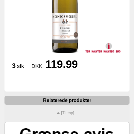
119.99
3
stk
DKK
Relaterede produkter
[Til top]