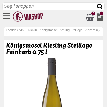
0
Forside
/
Vin
/
Hvidvin
/
Königsmosel Riesling Steillage Feinherb 0,75
l
Königsmosel Riesling Steillage
Feinherb 0,75 l