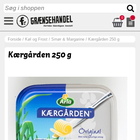
0
Forside
/
Køl og Frost
/
Smør & Margarine
/
Kærgården 250 g
Kærgården 250 g