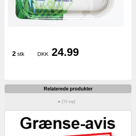
24.99
2
stk
DKK
Relaterede produkter
[Til top]