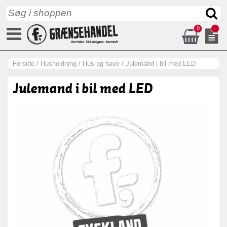
0
Forside
/
Husholdning
/
Hus og have
/
Julemand i bil med LED
Julemand i bil med LED