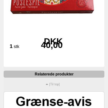
DKK
40,00
1
stk
Relaterede produkter
[Til top]