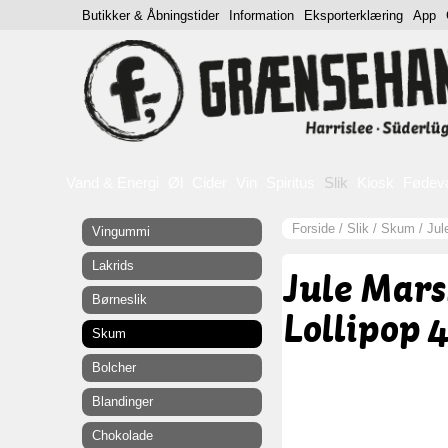
Butikker & Åbningstider
Information
Eksporterklæring
App
Vand & Energi
Øl
Cider
Vin
Spiritus
Slik
Kiosk
Fødev
Forside
/
Slik
/
Skum
/
Jul
Vingummi
Lakrids
Jule Mar
Børneslik
Lollipop 4
Skum
Bolcher
Blandinger
Chokolade