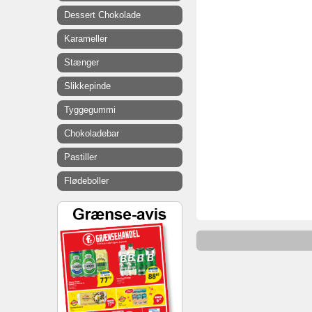
Dessert Chokolade
Karameller
Stænger
Slikkepinde
Tyggegummi
Chokoladebar
Pastiller
Flødeboller