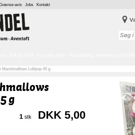
Grænse-avis
Jobs
Kontakt
V
arer
Køl og Frost
Personlig Pleje
Husholdning
Helsekost & Kosttil
e Marshmallows Lollipop 45 g
shmallows
5 g
DKK 5,00
1
stk