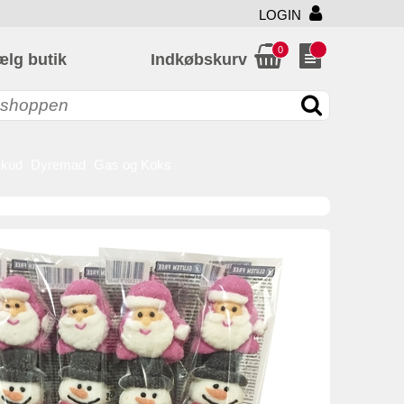
LOGIN
0
ælg butik
Indkøbskurv
skud
Dyremad
Gas og Koks