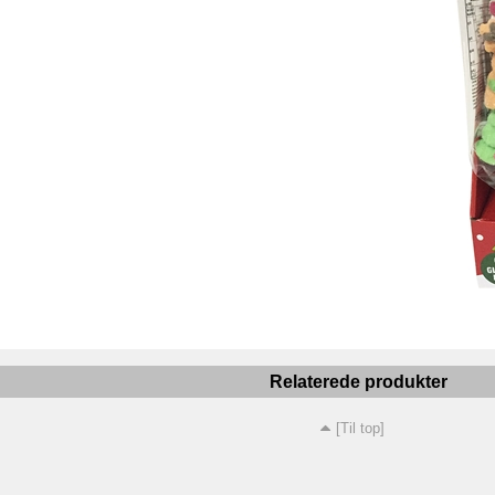
Relaterede produkter
[Til top]