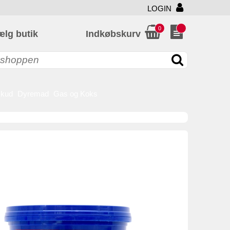
LOGIN
0
ælg butik
Indkøbskurv
skud
Dyremad
Gas og Koks