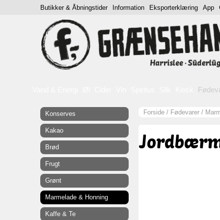
Butikker & Åbningstider
Information
Eksporterklæring
App
Vand & Energi
Øl
Cider
Vin
Spiritus
Slik
Kiosk
Fødev
Forside
/
Fødevarer
/
Marm
Konserves
Kakao
Jordbærm
Brød
Frugt
Grønt
Marmelade & Honning
Kaffe & Te