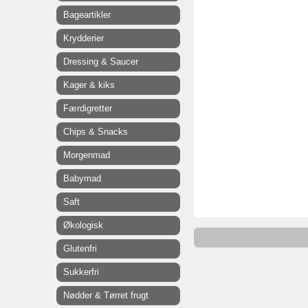
Bageartikler
Krydderier
Dressing & Saucer
Kager & kiks
Færdigretter
Chips & Snacks
Morgenmad
Babymad
Saft
Økologisk
Glutenfri
Sukkerfri
Nødder & Tørret frugt