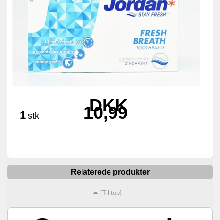
DKK
10,99
1
stk
Relaterede produkter
[Til top]