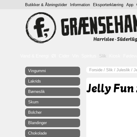
Butikker & Åbningstider
Information
Eksporterklæring
App
Vand & Energi
Øl
Cider
Vin
Spiritus
Slik
Kiosk
Fødev
Forside
/
Slik
/
Juleslik
/
J
Vingummi
Lakrids
Jelly Fun 
Børneslik
Skum
Bolcher
Blandinger
Chokolade