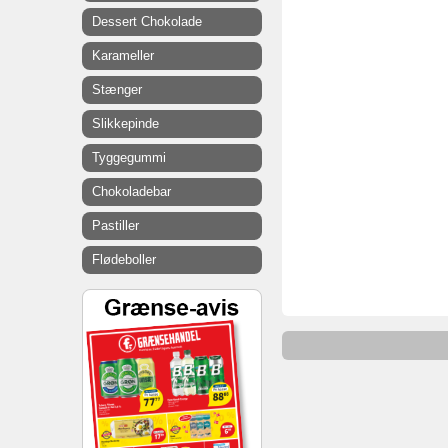
Dessert Chokolade
Karameller
Stænger
Slikkepinde
Tyggegummi
Chokoladebar
Pastiller
Flødeboller