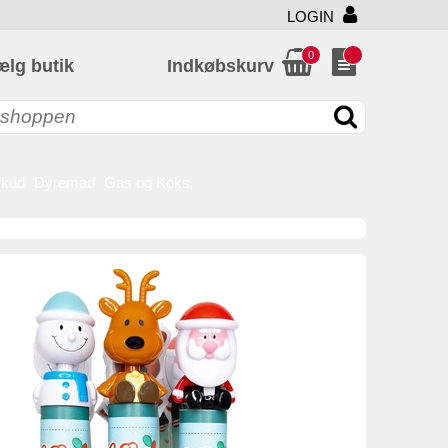
LOGIN
0
ælg butik
Indkøbskurv
skud
Dyremad
Gas og Koks