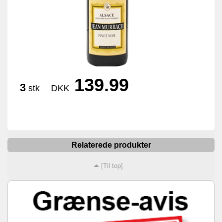
139.99
3
stk
DKK
Relaterede produkter
[Til top]