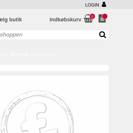
LOGIN
0
ælg butik
Indkøbskurv
skud
Dyremad
Gas og Koks