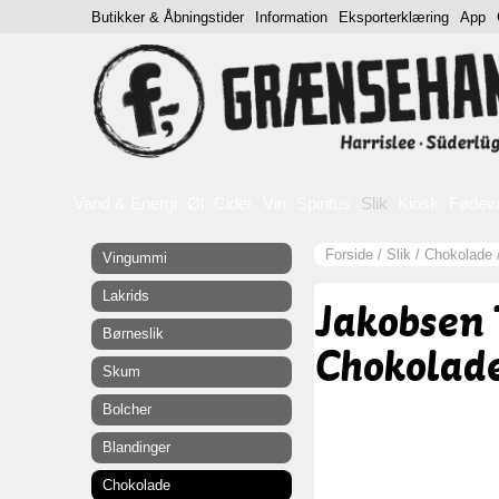
Butikker & Åbningstider
Information
Eksporterklæring
App
Vand & Energi
Øl
Cider
Vin
Spiritus
Slik
Kiosk
Fødev
Forside
/
Slik
/
Chokolade
Vingummi
Lakrids
Jakobsen
Børneslik
Chokolade
Skum
Bolcher
Blandinger
Chokolade