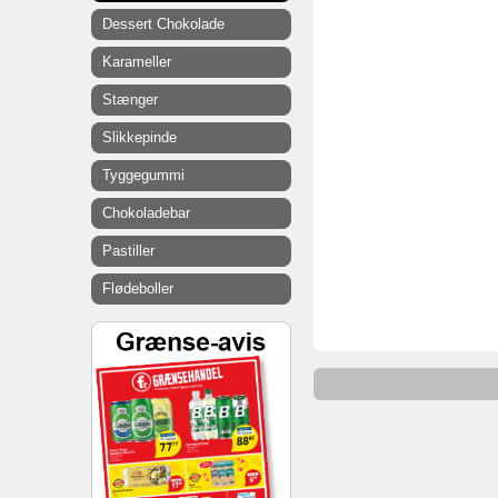
Dessert Chokolade
Karameller
Stænger
Slikkepinde
Tyggegummi
Chokoladebar
Pastiller
Flødeboller