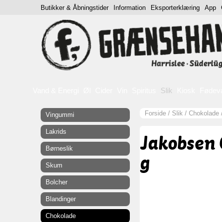
Butikker & Åbningstider
Information
Eksporterklæring
App
Vand & Energi
Øl
Cider
Vin
Spiritus
Slik
Kiosk
Fødev
Forside
/
Slik
/
Chokolade
Vingummi
Lakrids
Jakobsen 
Børneslik
g
Skum
Bolcher
Blandinger
Chokolade