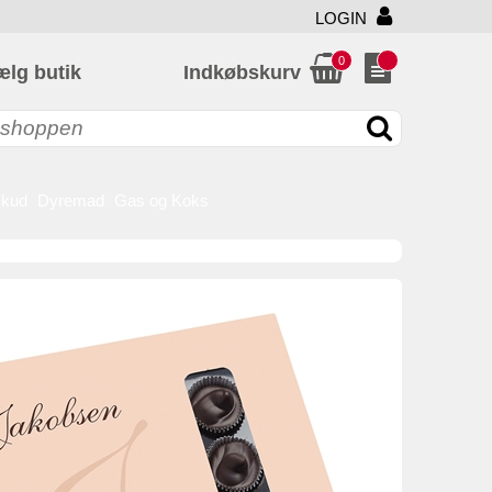
LOGIN
0
ælg butik
Indkøbskurv
skud
Dyremad
Gas og Koks