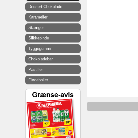
Dessert Chokolade
Karameller
Stænger
Slikkepinde
Tyggegummi
Chokoladebar
Pastiller
Flødeboller