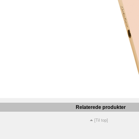
Relaterede produkter
[Til top]