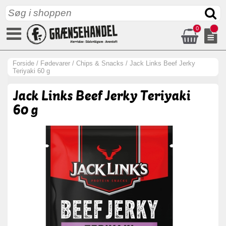
0
Forside
/
Fødevarer
/
Chips & Snacks
/
Jack Links Beef Jerky
Teriyaki 60 g
Jack Links Beef Jerky Teriyaki
60 g