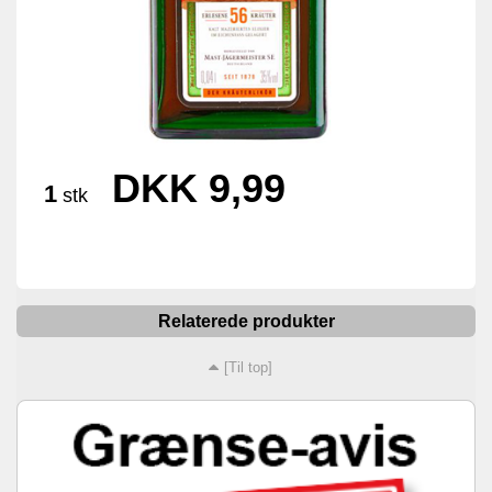
DKK 9,99
1
stk
Relaterede produkter
[Til top]