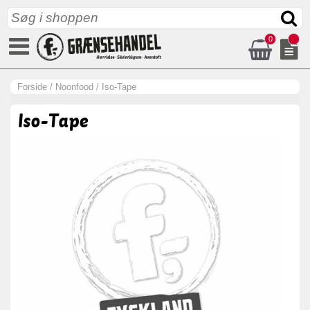
0
Forside
/
Noonfood
/
Iso-Tape
Iso-Tape