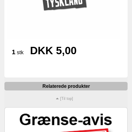
DKK 5,00
1
stk
Relaterede produkter
[Til top]