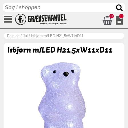
0
Forside
/
Jul
/
Isbjørn m/LED H21,5xW11xD11
Isbjørn m/LED H21,5xW11xD11