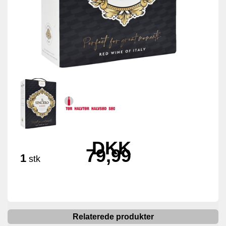
DKK
79,99
1
stk
Relaterede produkter