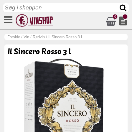
0
Forside
/
Vin
/
Rødvin
/
Il Sincero Rosso 3 l
Il Sincero Rosso 3 l