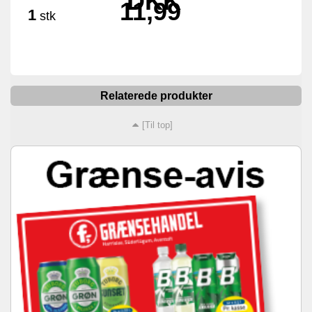
DKK
11,99
1
stk
Relaterede produkter
[Til top]