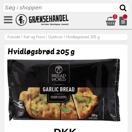
0
Forside
/
Køl og Frost
/
Dybfrost
/
Hvidløgsbrød 205 g
Hvidløgsbrød 205 g