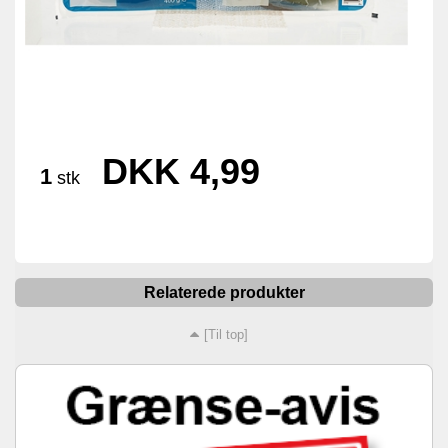
DKK 4,99
1
stk
Relaterede produkter
[Til top]