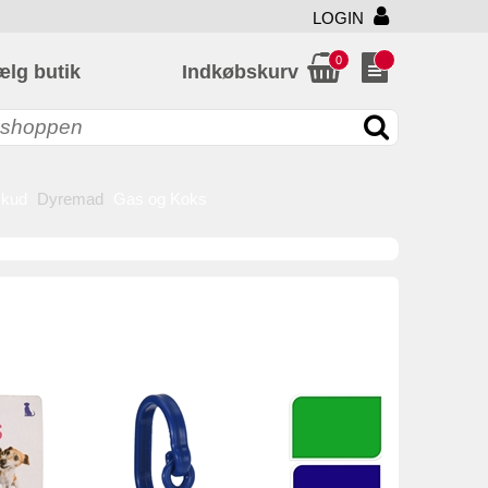
LOGIN
0
ælg butik
Indkøbskurv
skud
Dyremad
Gas og Koks