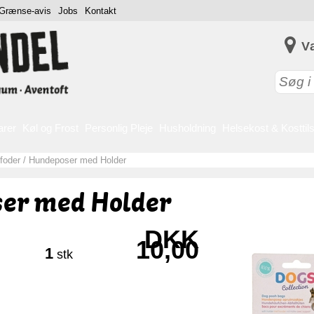
Grænse-avis
Jobs
Kontakt
V
arer
Køl og Frost
Personlig Pleje
Husholdning
Helsekost & Kosttil
foder
/
Hundeposer med Holder
er med Holder
DKK
10,00
1
stk