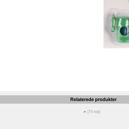
Relaterede produkter
[Til top]