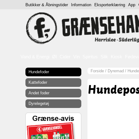
Butikker & Åbningstider
Information
Eksporterklæring
App
Vand & Energi
Øl
Cider
Vin
Spiritus
Slik
Kiosk
Fødev
Forside
/
Dyremad
/
Hunde
Hundefoder
Kattefoder
Hundepos
Andet foder
Dyrelegetøj