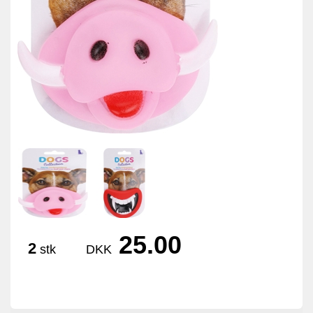
25.00
2
stk
DKK